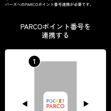
バーズへのPARCOポイント番号連携が必要です。​
PARCOポイント番号を
連携する
RCO
ログ
ト番号
まで
す。